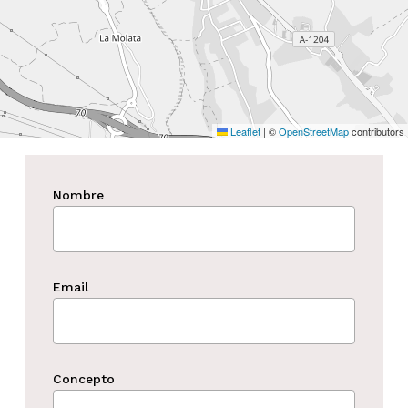
Leaflet
|
©
OpenStreetMap
contributors
Nombre
Email
Concepto