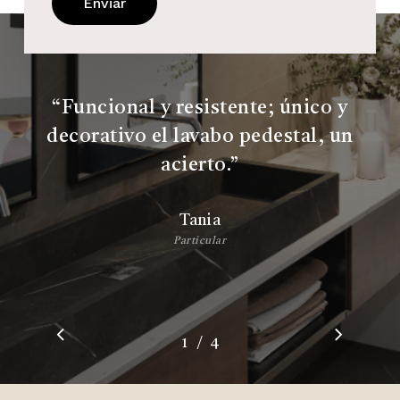
“
Funcional y resistente; único y
decorativo el lavabo pedestal, un
acierto.
”
Tania
Particular
/
1
2
4
3
4