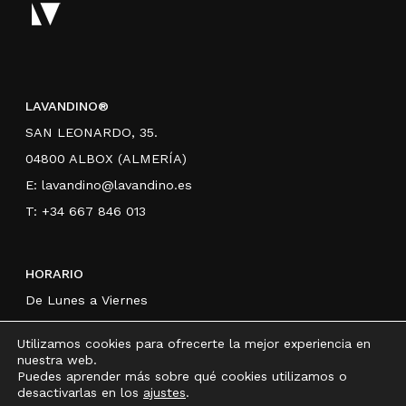
LAVANDINO®
SAN LEONARDO, 35.
04800 ALBOX (ALMERÍA)
E:
lavandino@lavandino.es
T: +34 667 846 013
HORARIO
De Lunes a Viernes
Mañanas 9:00 a 14:00 h
Utilizamos cookies para ofrecerte la mejor experiencia en
Tardes 15:00 a 20.00 h
nuestra web.
Puedes aprender más sobre qué cookies utilizamos o
desactivarlas en los
ajustes
.