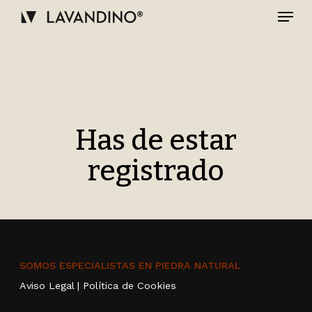
Skip
Menu
to
main
Close
content
Menu
Has de estar
registrado
SOMOS ESPECIALISTAS EN PIEDRA NATURAL
Aviso Legal
|
Política de Cookies