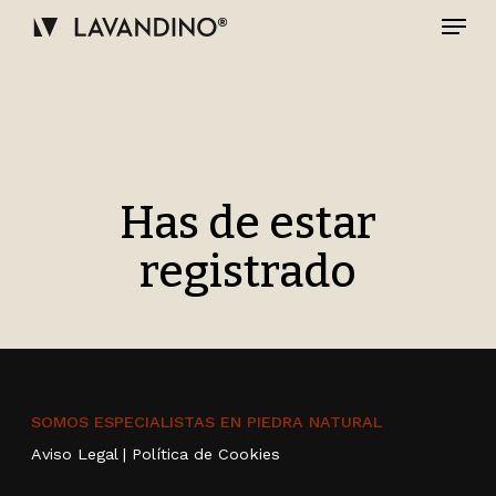
Skip
Menu
to
main
Close
content
Menu
Has de estar
registrado
SOMOS ESPECIALISTAS EN PIEDRA NATURAL
Aviso Legal
|
Política de Cookies