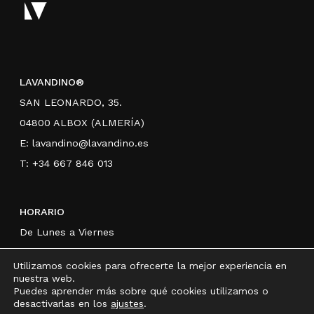
LAVANDINO®
SAN LEONARDO, 35.
04800 ALBOX (ALMERÍA)
E:
lavandino@lavandino.es
T: +34 667 846 013
HORARIO
De Lunes a Viernes
Mañanas 9:00 a 14:00 h
Utilizamos cookies para ofrecerte la mejor experiencia en
Tardes 15:00 a 20.00 h
nuestra web.
Puedes aprender más sobre qué cookies utilizamos o
desactivarlas en los
ajustes
.