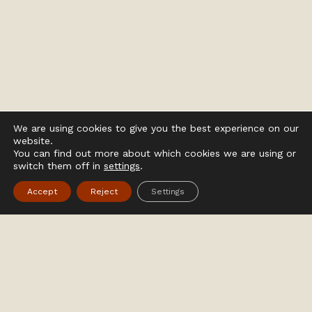
We are using cookies to give you the best experience on our
website.
You can find out more about which cookies we are using or
switch them off in
settings
.
Accept
Reject
Settings
Bases de duche feitas à sua
medida
As nossas bases são feitas à medida, adaptando-