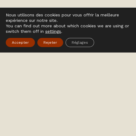
Nous utilisons des cookies pour vous offrir la meilleure
expérience sur notre site.
You can find out more about which cookies we are using or
switch them off in
settings
.
Accepter
Rejeter
Réglages
Demandez-nous un
devis
sans engagement
,
nous réalisons
tous types de projets
en pierre naturelle.